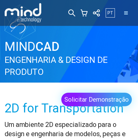
Escolha o seu i
PT
MIND
CAD
ENGENHARIA & DESIGN DE
PRODUTO
Solicitar Demonstração
2D for Transportation
Um ambiente
2D especializado para o
design e engenharia de modelos, peças e